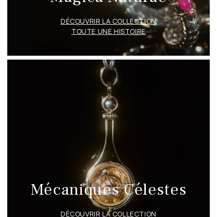
ultrices,
DÉCOUVRIR LA COLLECTION
TOUTE UNE HISTOIRE
Mécaniques Célestes
DÉCOUVRIR LA COLLECTION