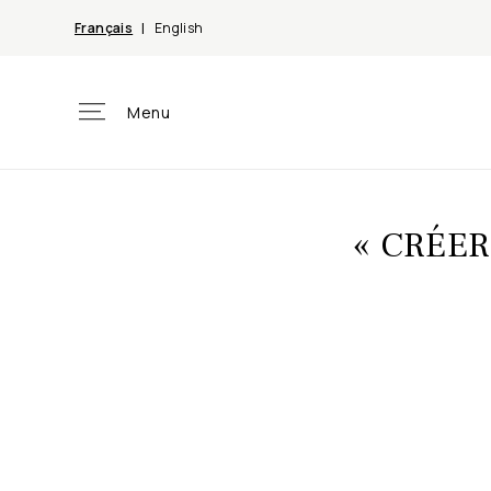
et
passer
Français
English
au
contenu
Menu
« CRÉER