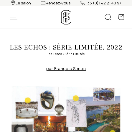
et
Le salon
Rendez-vous
+33 (0)1 42 21 40 97
passer
au
contenu
LES ECHOS : SÉRIE LIMITÉE, 2022
Les Echos : Série Limitée
par François Simon