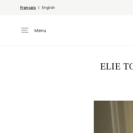
et
passer
Français
English
au
contenu
Menu
ELIE T